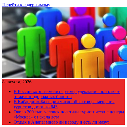
Перейти к содержимому
8 августа, 2026
В России хотят изменить размер удержания при отказе
от железнодорожных билетов
В Кабардино-Балкарии число объектов размещения
туристов достигло 645
Около 200 тыс. человек посетили туристические центры
«Москва» с начала лета
Отдых в Анапе: много ли народу и есть ли мазут