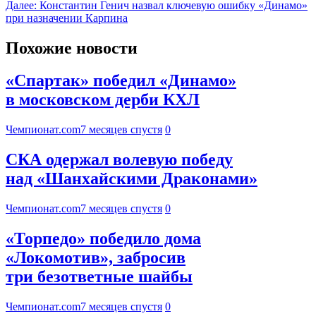
Далее:
Константин Генич назвал ключевую ошибку «Динамо»
при назначении Карпина
Похожие новости
«Спартак» победил «Динамо»
в московском дерби КХЛ
Чемпионат.com
7 месяцев спустя
0
СКА одержал волевую победу
над «Шанхайскими Драконами»
Чемпионат.com
7 месяцев спустя
0
«Торпедо» победило дома
«Локомотив», забросив
три безответные шайбы
Чемпионат.com
7 месяцев спустя
0