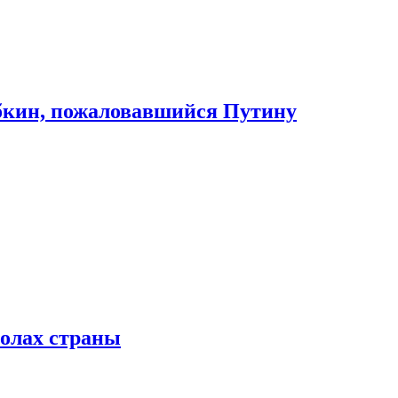
абкин, пожаловавшийся Путину
колах страны