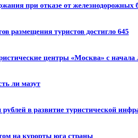
ержания при отказе от железнодорожных 
ов размещения туристов достигло 645
уристические центры «Москва» с начала 
сть ли мазут
 рублей в развитие туристической инфра
етом на курорты юга страны