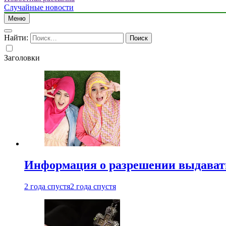
Случайные новости
Меню
Найти:
Заголовки
Информация о разрешении выдавать 
2 года спустя
2 года спустя