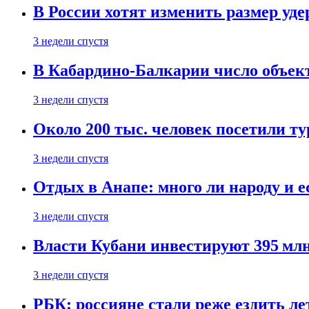
В России хотят изменить размер уд
3 недели спустя
В Кабардино-Балкарии число объект
3 недели спустя
Около 200 тыс. человек посетили т
3 недели спустя
Отдых в Анапе: много ли народу и е
3 недели спустя
Власти Кубани инвестируют 395 млн
3 недели спустя
РБК: россияне стали реже ездить л