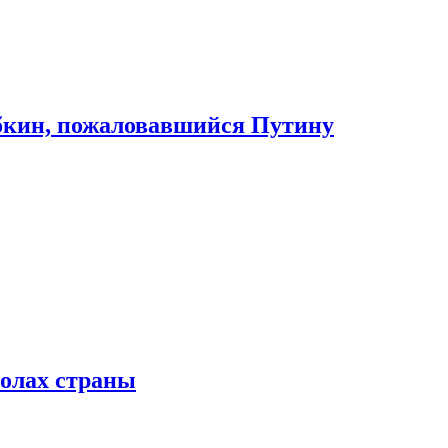
абкин, пожаловавшийся Путину
колах страны