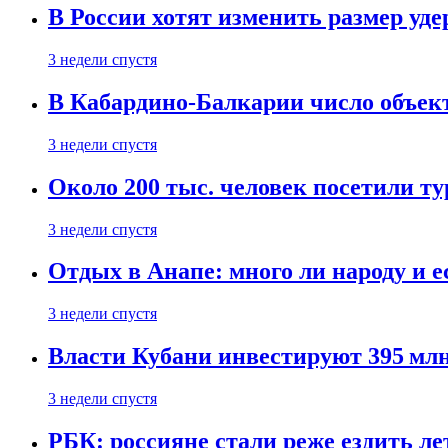
В России хотят изменить размер уд
3 недели спустя
В Кабардино-Балкарии число объект
3 недели спустя
Около 200 тыс. человек посетили т
3 недели спустя
Отдых в Анапе: много ли народу и е
3 недели спустя
Власти Кубани инвестируют 395 млн
3 недели спустя
РБК: россияне стали реже ездить л