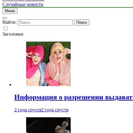
Случайные новости
Меню
Найти:
Заголовки
Информация о разрешении выдавать 
2 года спустя
2 года спустя