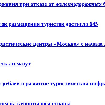
ержания при отказе от железнодорожных 
ов размещения туристов достигло 645
уристические центры «Москва» с начала 
сть ли мазут
 рублей в развитие туристической инфра
етом на курорты юга страны