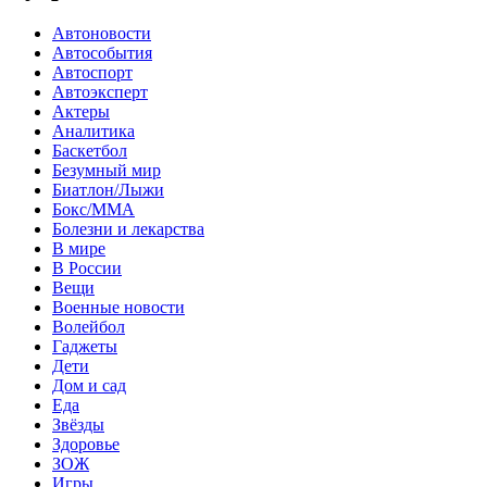
Автоновости
Автособытия
Автоспорт
Автоэксперт
Актеры
Аналитика
Баскетбол
Безумный мир
Биатлон/Лыжи
Бокс/MMA
Болезни и лекарства
В мире
В России
Вещи
Военные новости
Волейбол
Гаджеты
Дети
Дом и сад
Еда
Звёзды
Здоровье
ЗОЖ
Игры