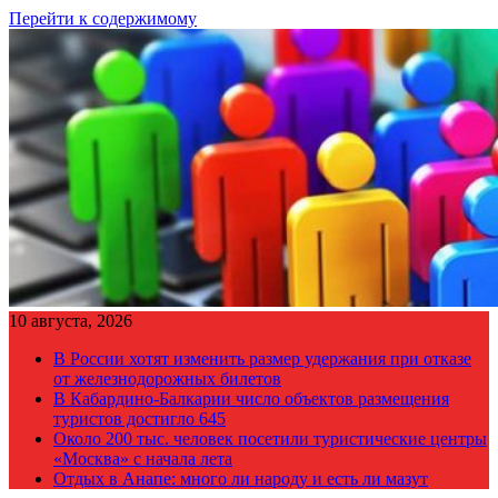
Перейти к содержимому
10 августа, 2026
В России хотят изменить размер удержания при отказе
от железнодорожных билетов
В Кабардино-Балкарии число объектов размещения
туристов достигло 645
Около 200 тыс. человек посетили туристические центры
«Москва» с начала лета
Отдых в Анапе: много ли народу и есть ли мазут