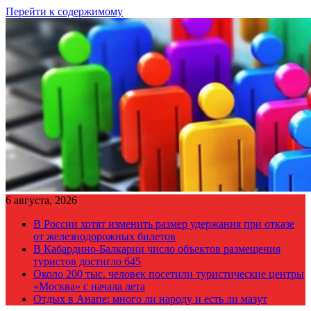
Перейти к содержимому
6 августа, 2026
В России хотят изменить размер удержания при отказе
от железнодорожных билетов
В Кабардино-Балкарии число объектов размещения
туристов достигло 645
Около 200 тыс. человек посетили туристические центры
«Москва» с начала лета
Отдых в Анапе: много ли народу и есть ли мазут