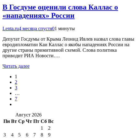
В Госдуме оценили слова Каллас о
«нападениях» России
Lenta.ru
4 месяца спустя
0
1 минуты
Депутат Госдумы от Крыма Леонид Ивлев назвал слова главы
евродипломатии Каи Каллас о якобы нападениях России на
другие страны примитивной схемой. Слова политика
приводит РИА Новости….
Читать далее
1
2
3
…
7
Август 2026
Пн
Вт
Ср
Чт
Пт
Сб
Вс
1
2
3
4
5
6
7
8
9