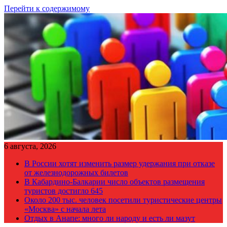
Перейти к содержимому
6 августа, 2026
В России хотят изменить размер удержания при отказе
от железнодорожных билетов
В Кабардино-Балкарии число объектов размещения
туристов достигло 645
Около 200 тыс. человек посетили туристические центры
«Москва» с начала лета
Отдых в Анапе: много ли народу и есть ли мазут