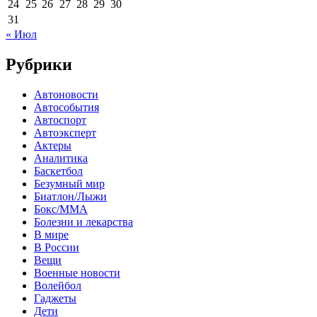
24
25
26
27
28
29
30
31
« Июл
Рубрики
Автоновости
Автособытия
Автоспорт
Автоэксперт
Актеры
Аналитика
Баскетбол
Безумный мир
Биатлон/Лыжи
Бокс/MMA
Болезни и лекарства
В мире
В России
Вещи
Военные новости
Волейбол
Гаджеты
Дети