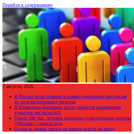
Перейти к содержимому
7 августа, 2026
В России хотят изменить размер удержания при отказе
от железнодорожных билетов
В Кабардино-Балкарии число объектов размещения
туристов достигло 645
Около 200 тыс. человек посетили туристические центры
«Москва» с начала лета
Отдых в Анапе: много ли народу и есть ли мазут