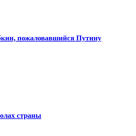
абкин, пожаловавшийся Путину
колах страны