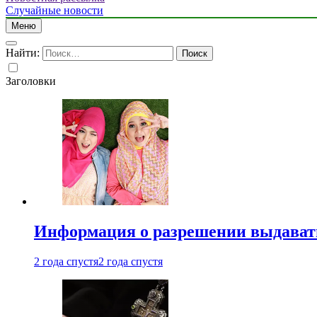
Случайные новости
Меню
Найти:
Заголовки
Информация о разрешении выдавать 
2 года спустя
2 года спустя