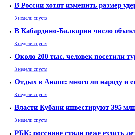
В России хотят изменить размер уд
3 недели спустя
В Кабардино-Балкарии число объект
3 недели спустя
Около 200 тыс. человек посетили т
3 недели спустя
Отдых в Анапе: много ли народу и е
3 недели спустя
Власти Кубани инвестируют 395 млн
3 недели спустя
РБК: россияне стали реже ездить л