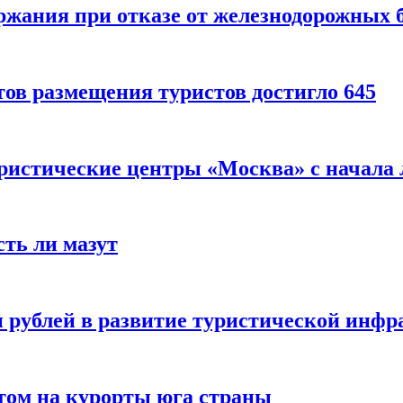
ержания при отказе от железнодорожных 
ов размещения туристов достигло 645
уристические центры «Москва» с начала 
сть ли мазут
 рублей в развитие туристической инфра
етом на курорты юга страны