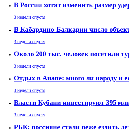
В России хотят изменить размер уд
3 недели спустя
В Кабардино-Балкарии число объект
3 недели спустя
Около 200 тыс. человек посетили т
3 недели спустя
Отдых в Анапе: много ли народу и е
3 недели спустя
Власти Кубани инвестируют 395 млн
3 недели спустя
РБК: россияне стали реже ездить л