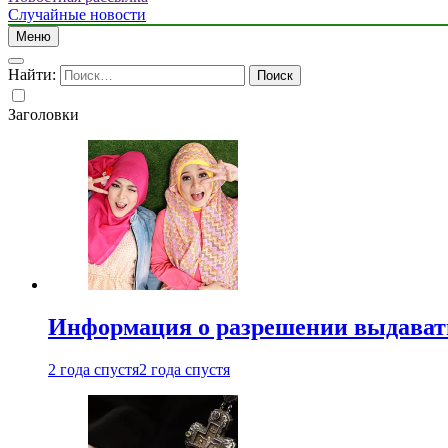
Случайные новости
Меню
Найти:
Заголовки
Информация о разрешении выдавать 
2 года спустя
2 года спустя