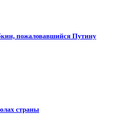
абкин, пожаловавшийся Путину
колах страны