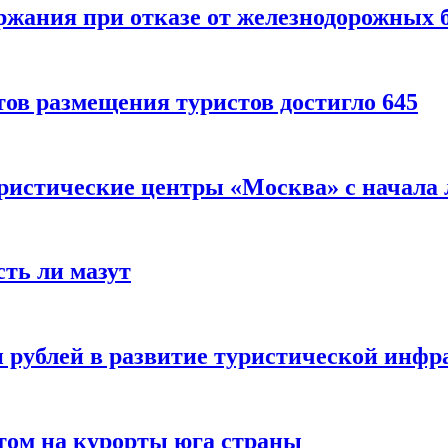
ержания при отказе от железнодорожных 
ов размещения туристов достигло 645
уристические центры «Москва» с начала 
сть ли мазут
 рублей в развитие туристической инфра
етом на курорты юга страны