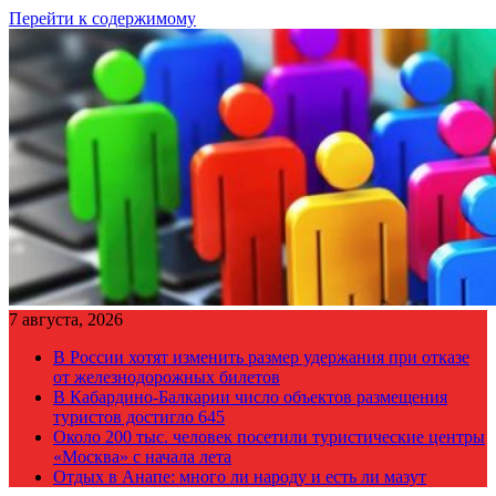
Перейти к содержимому
7 августа, 2026
В России хотят изменить размер удержания при отказе
от железнодорожных билетов
В Кабардино-Балкарии число объектов размещения
туристов достигло 645
Около 200 тыс. человек посетили туристические центры
«Москва» с начала лета
Отдых в Анапе: много ли народу и есть ли мазут