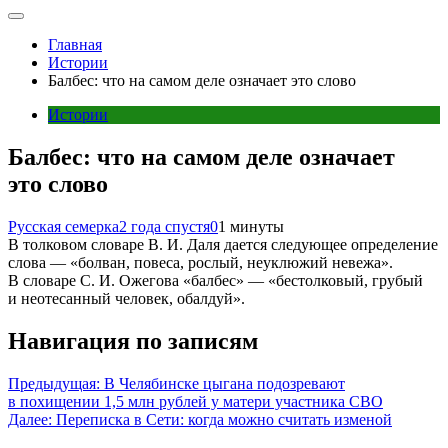
Главная
Истории
Балбес: что на самом деле означает это слово
Истории
Балбес: что на самом деле означает
это слово
Русская семерка
2 года спустя
0
1 минуты
В толковом словаре В. И. Даля дается следующее определение
слова — «болван, повеса, рослый, неуклюжий невежа».
В словаре C. И. Ожегова «балбес» — «бестолковый, грубый
и неотесанный человек, обалдуй».
Навигация по записям
Предыдущая:
В Челябинске цыгана подозревают
в похищении 1,5 млн рублей у матери участника СВО
Далее:
Переписка в Сети: когда можно считать изменой