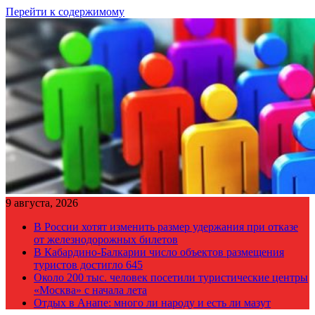
Перейти к содержимому
9 августа, 2026
В России хотят изменить размер удержания при отказе
от железнодорожных билетов
В Кабардино-Балкарии число объектов размещения
туристов достигло 645
Около 200 тыс. человек посетили туристические центры
«Москва» с начала лета
Отдых в Анапе: много ли народу и есть ли мазут