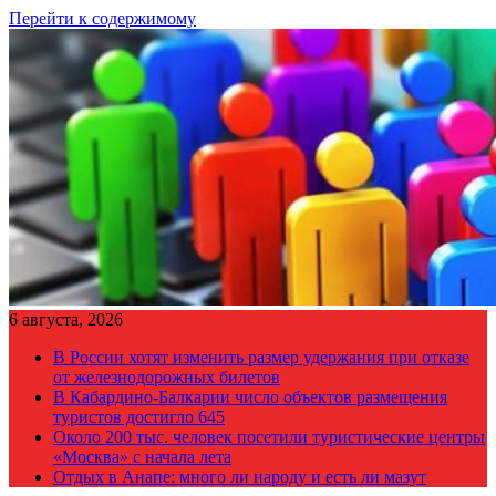
Перейти к содержимому
6 августа, 2026
В России хотят изменить размер удержания при отказе
от железнодорожных билетов
В Кабардино-Балкарии число объектов размещения
туристов достигло 645
Около 200 тыс. человек посетили туристические центры
«Москва» с начала лета
Отдых в Анапе: много ли народу и есть ли мазут