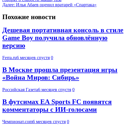
Далее:
Илья Абаев оценил вратарей «Спартака»
Похожие новости
Дешевая портативная консоль в стиле
Game Boy получила обновлённую
версию
Ferra.ru
6 месяцев спустя
0
В Москве прошла презентация игры
«Война Миров: Сибирь»
Российская Газета
6 месяцев спустя
0
В футсимах EA Sports FC появятся
комментаторы с ИИ-голосами
Чемпионат.com
6 месяцев спустя
0