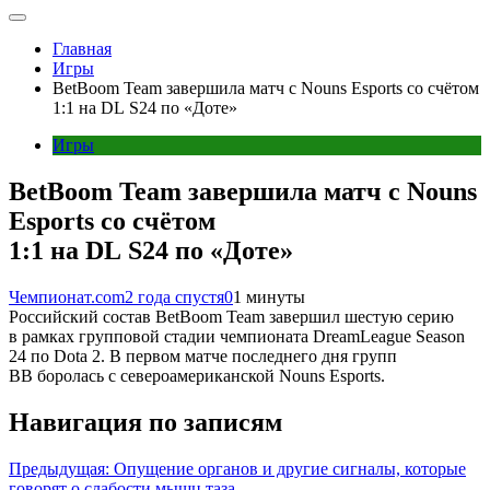
Главная
Игры
BetBoom Team завершила матч с Nouns Esports со счётом
1:1 на DL S24 по «Доте»
Игры
BetBoom Team завершила матч с Nouns
Esports со счётом
1:1 на DL S24 по «Доте»
Чемпионат.com
2 года спустя
0
1 минуты
Российский состав BetBoom Team завершил шестую серию
в рамках групповой стадии чемпионата DreamLeague Season
24 по Dota 2. В первом матче последнего дня групп
BB боролась с североамериканской Nouns Esports.
Навигация по записям
Предыдущая:
Опущение органов и другие сигналы, которые
говорят о слабости мышц таза