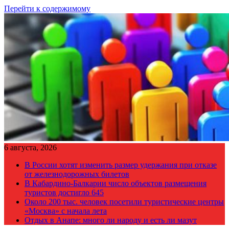
Перейти к содержимому
6 августа, 2026
В России хотят изменить размер удержания при отказе
от железнодорожных билетов
В Кабардино-Балкарии число объектов размещения
туристов достигло 645
Около 200 тыс. человек посетили туристические центры
«Москва» с начала лета
Отдых в Анапе: много ли народу и есть ли мазут