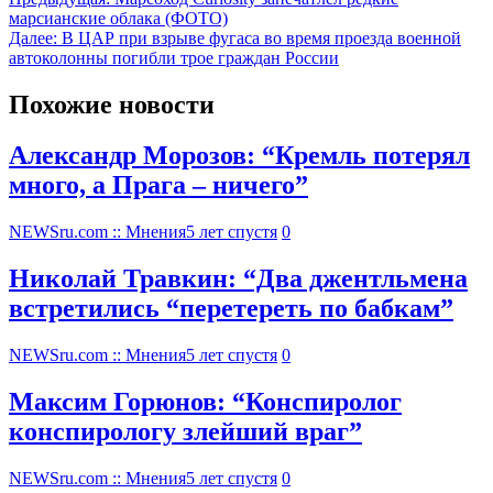
марсианские облака (ФОТО)
Далее:
В ЦАР при взрыве фугаса во время проезда военной
автоколонны погибли трое граждан России
Похожие новости
Александр Морозов: “Кремль потерял
много, а Прага – ничего”
NEWSru.com :: Мнения
5 лет спустя
0
Николай Травкин: “Два джентльмена
встретились “перетереть по бабкам”
NEWSru.com :: Мнения
5 лет спустя
0
Максим Горюнов: “Конспиролог
конспирологу злейший враг”
NEWSru.com :: Мнения
5 лет спустя
0