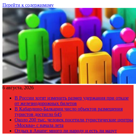
Перейти к содержимому
6 августа, 2026
В России хотят изменить размер удержания при отказе
от железнодорожных билетов
В Кабардино-Балкарии число объектов размещения
туристов достигло 645
Около 200 тыс. человек посетили туристические центры
«Москва» с начала лета
Отдых в Анапе: много ли народу и есть ли мазут