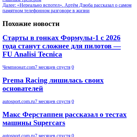
Далее:
«Нереально вспотел». Артём Дзюба рассказал о самом
памятном телефонном разговоре в жизни
Похожие новости
Старты в гонках Формулы-1 с 2026
года станут сложнее для пилотов —
FU Analisi Tecnica
Чемпионат.com
7 месяцев спустя
0
Prema Racing лишилась своих
основателей
autosport.com.ru
7 месяцев спустя
0
Макс Ферстаппен рассказал о тестах
машины Supercars
autosport.com.ru
7 месяцев спустя
0