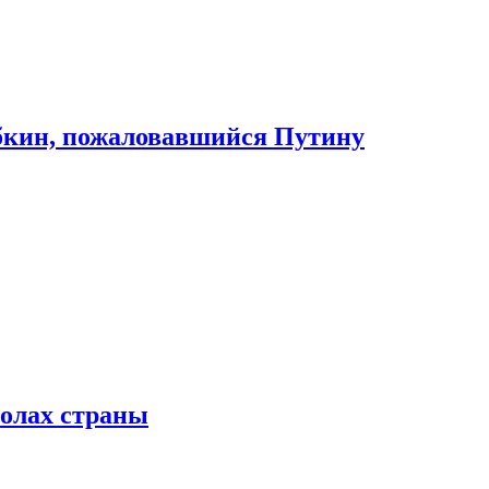
абкин, пожаловавшийся Путину
колах страны