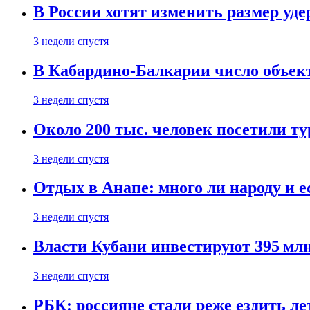
В России хотят изменить размер уд
3 недели спустя
В Кабардино-Балкарии число объект
3 недели спустя
Около 200 тыс. человек посетили т
3 недели спустя
Отдых в Анапе: много ли народу и е
3 недели спустя
Власти Кубани инвестируют 395 млн
3 недели спустя
РБК: россияне стали реже ездить л