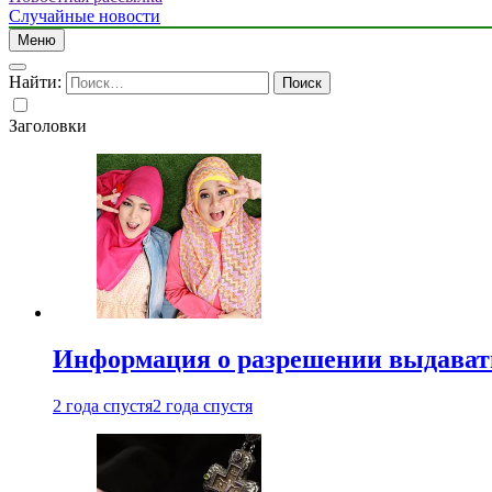
Случайные новости
Меню
Найти:
Заголовки
Информация о разрешении выдавать 
2 года спустя
2 года спустя