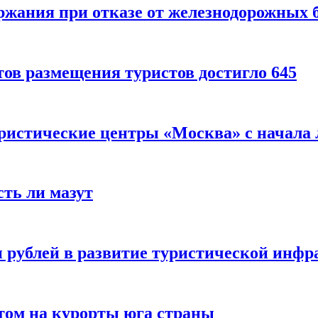
ержания при отказе от железнодорожных 
ов размещения туристов достигло 645
уристические центры «Москва» с начала 
сть ли мазут
 рублей в развитие туристической инфра
етом на курорты юга страны