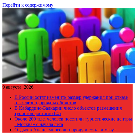
Перейти к содержимому
9 августа, 2026
В России хотят изменить размер удержания при отказе
от железнодорожных билетов
В Кабардино-Балкарии число объектов размещения
туристов достигло 645
Около 200 тыс. человек посетили туристические центры
«Москва» с начала лета
Отдых в Анапе: много ли народу и есть ли мазут