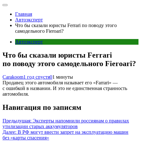
Главная
Автоэксперт
Что бы сказали юристы Ferrari по поводу этого
самодельного Fieroari?
Автоэксперт
Что бы сказали юристы Ferrari
по поводу этого самодельного Fieroari?
Carakoom
1 год спустя
0
1 минуты
Продавец этого автомобиля называет его «Farrari» —
с ошибкой в названии. И это не единственная странность
автомобиля.
Навигация по записям
Предыдущая:
Эксперты напомнили россиянам о правилах
утилизации старых аккумуляторов
Далее:
В РФ могут ввести запрет на эксплуатацию машин
без «карты спасения»