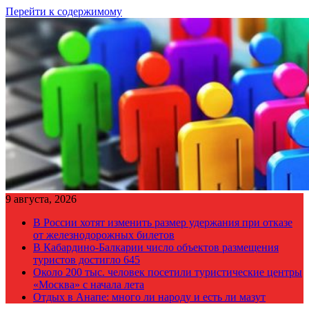
Перейти к содержимому
9 августа, 2026
В России хотят изменить размер удержания при отказе
от железнодорожных билетов
В Кабардино-Балкарии число объектов размещения
туристов достигло 645
Около 200 тыс. человек посетили туристические центры
«Москва» с начала лета
Отдых в Анапе: много ли народу и есть ли мазут