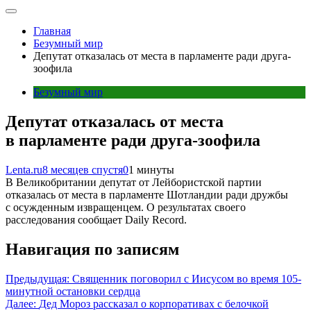
Главная
Безумный мир
Депутат отказалась от места в парламенте ради друга-
зоофила
Безумный мир
Депутат отказалась от места
в парламенте ради друга-зоофила
Lenta.ru
8 месяцев спустя
0
1 минуты
В Великобритании депутат от Лейбористской партии
отказалась от места в парламенте Шотландии ради дружбы
с осужденным извращенцем. О результатах своего
расследования сообщает Daily Record.
Навигация по записям
Предыдущая:
Священник поговорил с Иисусом во время 105-
минутной остановки сердца
Далее:
Дед Мороз рассказал о корпоративах с белочкой