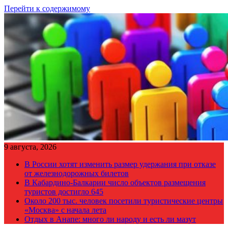
Перейти к содержимому
9 августа, 2026
В России хотят изменить размер удержания при отказе
от железнодорожных билетов
В Кабардино-Балкарии число объектов размещения
туристов достигло 645
Около 200 тыс. человек посетили туристические центры
«Москва» с начала лета
Отдых в Анапе: много ли народу и есть ли мазут