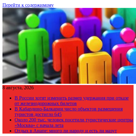
Перейти к содержимому
8 августа, 2026
В России хотят изменить размер удержания при отказе
от железнодорожных билетов
В Кабардино-Балкарии число объектов размещения
туристов достигло 645
Около 200 тыс. человек посетили туристические центры
«Москва» с начала лета
Отдых в Анапе: много ли народу и есть ли мазут