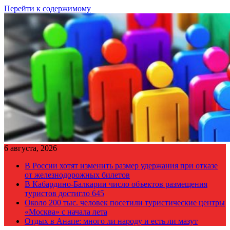
Перейти к содержимому
6 августа, 2026
В России хотят изменить размер удержания при отказе
от железнодорожных билетов
В Кабардино-Балкарии число объектов размещения
туристов достигло 645
Около 200 тыс. человек посетили туристические центры
«Москва» с начала лета
Отдых в Анапе: много ли народу и есть ли мазут