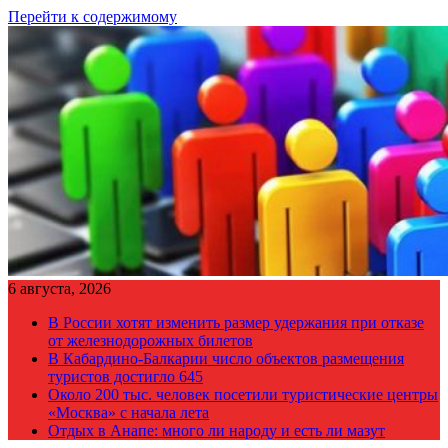
Перейти к содержимому
6 августа, 2026
В России хотят изменить размер удержания при отказе
от железнодорожных билетов
В Кабардино-Балкарии число объектов размещения
туристов достигло 645
Около 200 тыс. человек посетили туристические центры
«Москва» с начала лета
Отдых в Анапе: много ли народу и есть ли мазут