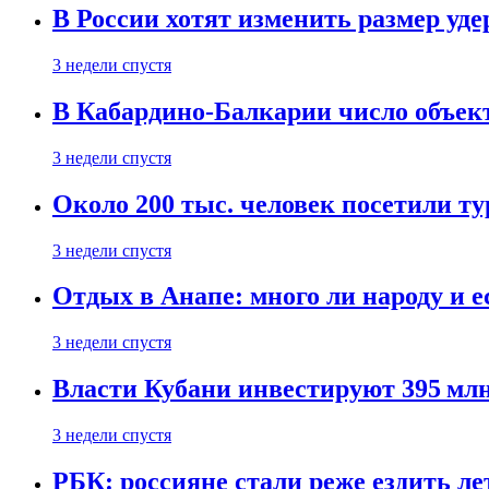
В России хотят изменить размер уд
3 недели спустя
В Кабардино-Балкарии число объект
3 недели спустя
Около 200 тыс. человек посетили т
3 недели спустя
Отдых в Анапе: много ли народу и е
3 недели спустя
Власти Кубани инвестируют 395 млн
3 недели спустя
РБК: россияне стали реже ездить л