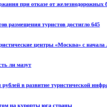
ержания при отказе от железнодорожных 
ов размещения туристов достигло 645
уристические центры «Москва» с начала 
сть ли мазут
 рублей в развитие туристической инфра
етом на курорты юга страны