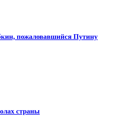
абкин, пожаловавшийся Путину
колах страны