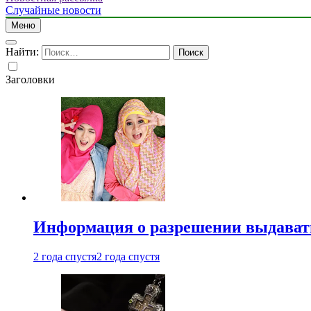
Случайные новости
Меню
Найти:
Заголовки
Информация о разрешении выдавать 
2 года спустя
2 года спустя