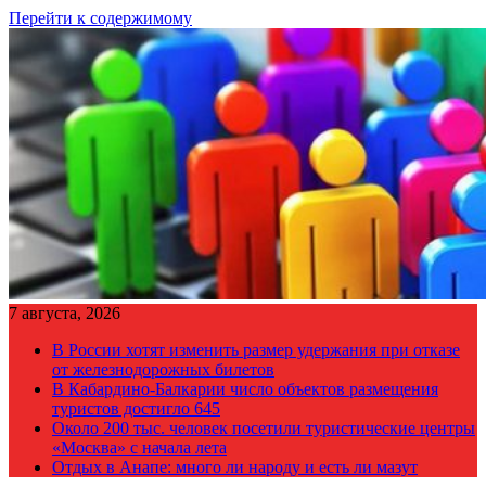
Перейти к содержимому
7 августа, 2026
В России хотят изменить размер удержания при отказе
от железнодорожных билетов
В Кабардино-Балкарии число объектов размещения
туристов достигло 645
Около 200 тыс. человек посетили туристические центры
«Москва» с начала лета
Отдых в Анапе: много ли народу и есть ли мазут