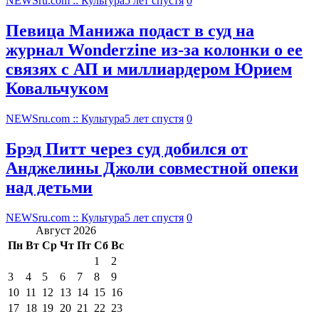
NEWSru.com :: Культура
5 лет спустя
0
Певица Манижа подаст в суд на
журнал Wonderzine из-за колонки о ее
связях с АП и миллиардером Юрием
Ковальчуком
NEWSru.com :: Культура
5 лет спустя
0
Брэд Питт через суд добился от
Анджелины Джоли совместной опеки
над детьми
NEWSru.com :: Культура
5 лет спустя
0
Август 2026
Пн
Вт
Ср
Чт
Пт
Сб
Вс
1
2
3
4
5
6
7
8
9
10
11
12
13
14
15
16
17
18
19
20
21
22
23