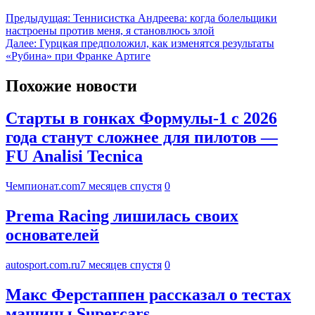
Предыдущая:
Теннисистка Андреева: когда болельщики
настроены против меня, я становлюсь злой
Далее:
Гурцкая предположил, как изменятся результаты
«Рубина» при Франке Артиге
Похожие новости
Старты в гонках Формулы-1 с 2026
года станут сложнее для пилотов —
FU Analisi Tecnica
Чемпионат.com
7 месяцев спустя
0
Prema Racing лишилась своих
основателей
autosport.com.ru
7 месяцев спустя
0
Макс Ферстаппен рассказал о тестах
машины Supercars