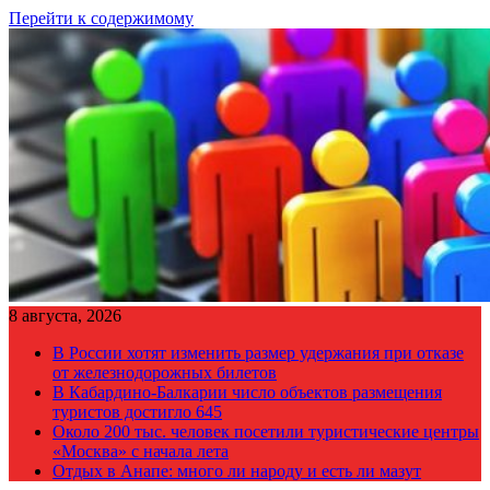
Перейти к содержимому
8 августа, 2026
В России хотят изменить размер удержания при отказе
от железнодорожных билетов
В Кабардино-Балкарии число объектов размещения
туристов достигло 645
Около 200 тыс. человек посетили туристические центры
«Москва» с начала лета
Отдых в Анапе: много ли народу и есть ли мазут