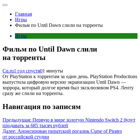
Главная
Игры
Фильм по Until Dawn слили на торренты
Игры
Фильм по Until Dawn слили
на торренты
Cq.ru
1 год спустя
0
1 минуты
От PlayStation к торрентам за один день. PlayStation Productions
выпустила цифровую версию экранизации Until Dawn —
хоррора, который долгое время был эксклюзивом PS4. Ленту
сразу же слили на торренты.
Навигация по записям
Предыдущая:
Первую в мире золотую Nintendo Switch 2 будут
продавать за 685 тысяч рублей
Далее:
Анонсирован пиратский рогалик Curse of Pirates
от российской студии