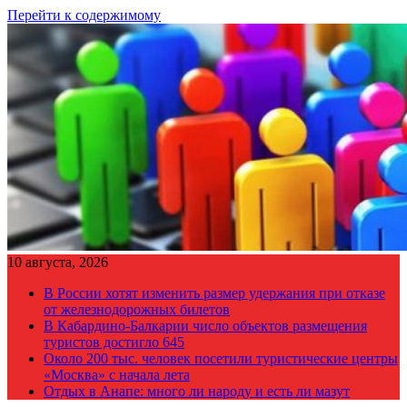
Перейти к содержимому
10 августа, 2026
В России хотят изменить размер удержания при отказе
от железнодорожных билетов
В Кабардино-Балкарии число объектов размещения
туристов достигло 645
Около 200 тыс. человек посетили туристические центры
«Москва» с начала лета
Отдых в Анапе: много ли народу и есть ли мазут