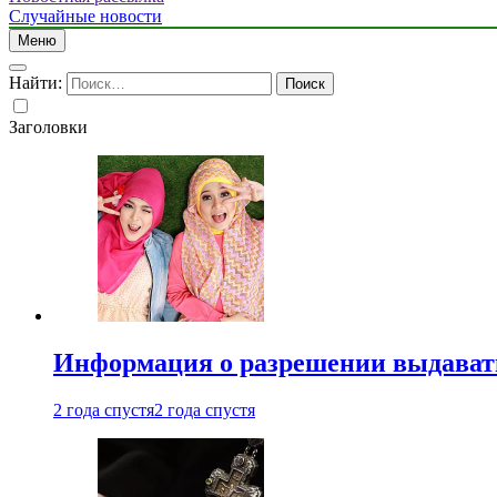
Случайные новости
Меню
Найти:
Заголовки
Информация о разрешении выдавать 
2 года спустя
2 года спустя