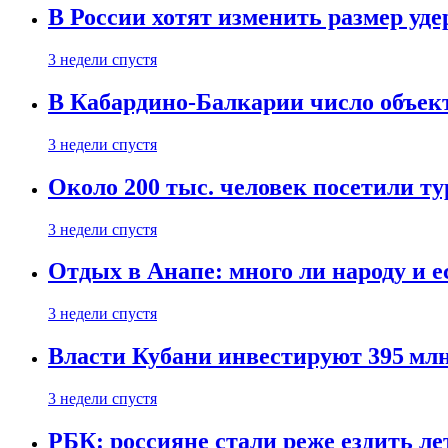
В России хотят изменить размер уд
3 недели спустя
В Кабардино-Балкарии число объект
3 недели спустя
Около 200 тыс. человек посетили т
3 недели спустя
Отдых в Анапе: много ли народу и е
3 недели спустя
Власти Кубани инвестируют 395 млн
3 недели спустя
РБК: россияне стали реже ездить л