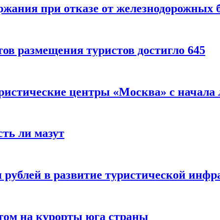
ержания при отказе от железнодорожных 
ов размещения туристов достигло 645
уристические центры «Москва» с начала 
сть ли мазут
 рублей в развитие туристической инфра
етом на курорты юга страны