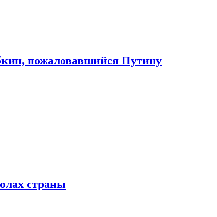
абкин, пожаловавшийся Путину
колах страны