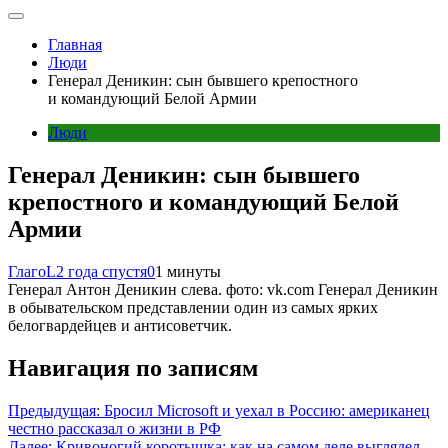
Главная
Люди
Генерал Деникин: сын бывшего крепостного
и командующий Белой Армии
Люди
Генерал Деникин: сын бывшего
крепостного и командующий Белой
Армии
ГлагоL
2 года спустя
0
1 минуты
Генерал Антон Деникин слева. фото: vk.com Генерал Деникин
в обывательском представлении один из самых ярких
белогвардейцев и антисоветчик.
Навигация по записям
Предыдущая:
Бросил Microsoft и уехал в Россию: американец
честно рассказал о жизни в РФ
Далее:
Кривоногий коротышка: как на самом деле выглядел