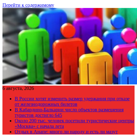
Перейти к содержимому
6 августа, 2026
В России хотят изменить размер удержания при отказе
от железнодорожных билетов
В Кабардино-Балкарии число объектов размещения
туристов достигло 645
Около 200 тыс. человек посетили туристические центры
«Москва» с начала лета
Отдых в Анапе: много ли народу и есть ли мазут