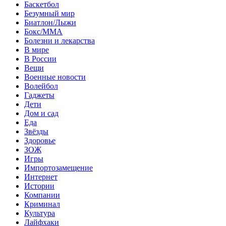
Баскетбол
Безумный мир
Биатлон/Лыжи
Бокс/MMA
Болезни и лекарства
В мире
В России
Вещи
Военные новости
Волейбол
Гаджеты
Дети
Дом и сад
Еда
Звёзды
Здоровье
ЗОЖ
Игры
Импортозамещение
Интернет
Истории
Компании
Криминал
Культура
Лайфхаки