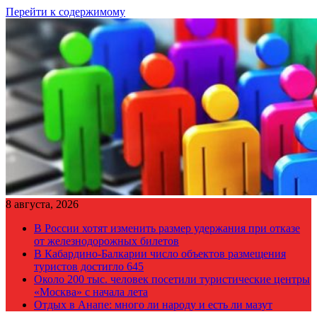
Перейти к содержимому
8 августа, 2026
В России хотят изменить размер удержания при отказе
от железнодорожных билетов
В Кабардино-Балкарии число объектов размещения
туристов достигло 645
Около 200 тыс. человек посетили туристические центры
«Москва» с начала лета
Отдых в Анапе: много ли народу и есть ли мазут