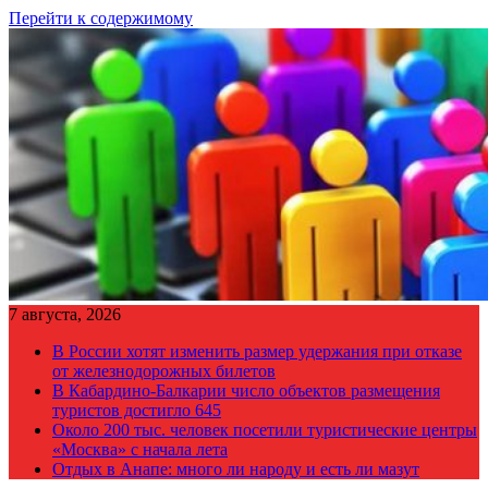
Перейти к содержимому
7 августа, 2026
В России хотят изменить размер удержания при отказе
от железнодорожных билетов
В Кабардино-Балкарии число объектов размещения
туристов достигло 645
Около 200 тыс. человек посетили туристические центры
«Москва» с начала лета
Отдых в Анапе: много ли народу и есть ли мазут