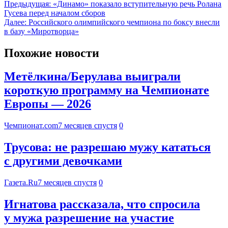
Предыдущая:
«Динамо» показало вступительную речь Ролана
Гусева перед началом сборов
Далее:
Российского олимпийского чемпиона по боксу внесли
в базу «Миротворца»
Похожие новости
Метёлкина/Берулава выиграли
короткую программу на Чемпионате
Европы — 2026
Чемпионат.com
7 месяцев спустя
0
Трусова: не разрешаю мужу кататься
с другими девочками
Газета.Ru
7 месяцев спустя
0
Игнатова рассказала, что спросила
у мужа разрешение на участие