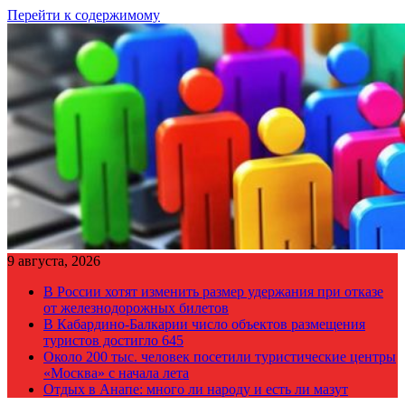
Перейти к содержимому
9 августа, 2026
В России хотят изменить размер удержания при отказе
от железнодорожных билетов
В Кабардино-Балкарии число объектов размещения
туристов достигло 645
Около 200 тыс. человек посетили туристические центры
«Москва» с начала лета
Отдых в Анапе: много ли народу и есть ли мазут