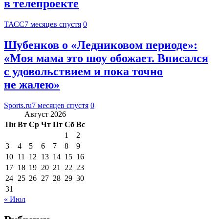
в телепроекте
ТАСС
7 месяцев спустя
0
Шубенков о «Ледниковом периоде»:
«Моя мама это шоу обожает. Вписался
с удовольствием и пока точно
не жалею»
Sports.ru
7 месяцев спустя
0
Август 2026
Пн
Вт
Ср
Чт
Пт
Сб
Вс
1
2
3
4
5
6
7
8
9
10
11
12
13
14
15
16
17
18
19
20
21
22
23
24
25
26
27
28
29
30
31
« Июл