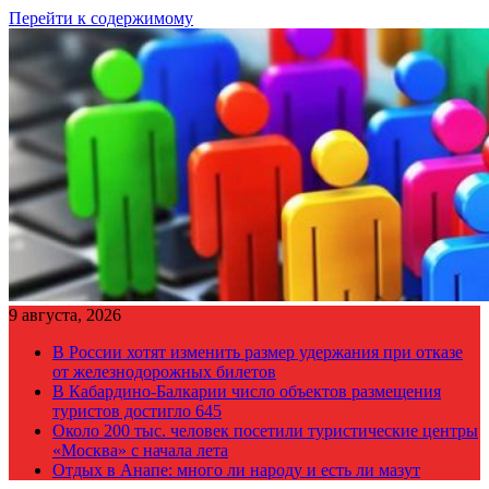
Перейти к содержимому
9 августа, 2026
В России хотят изменить размер удержания при отказе
от железнодорожных билетов
В Кабардино-Балкарии число объектов размещения
туристов достигло 645
Около 200 тыс. человек посетили туристические центры
«Москва» с начала лета
Отдых в Анапе: много ли народу и есть ли мазут