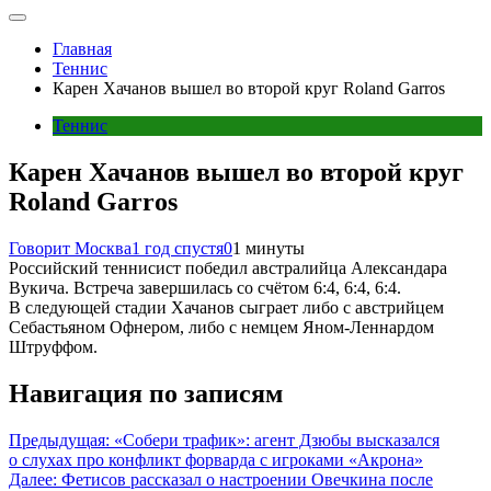
Главная
Теннис
Карен Хачанов вышел во второй круг Roland Garros
Теннис
Карен Хачанов вышел во второй круг
Roland Garros
Говорит Москва
1 год спустя
0
1 минуты
Российский теннисист победил австралийца Александара
Вукича. Встреча завершилась со счётом 6:4, 6:4, 6:4.
В следующей стадии Хачанов сыграет либо с австрийцем
Себастьяном Офнером, либо с немцем Яном-Леннардом
Штруффом.
Навигация по записям
Предыдущая:
«Собери трафик»: агент Дзюбы высказался
о слухах про конфликт форварда с игроками «Акрона»
Далее:
Фетисов рассказал о настроении Овечкина после