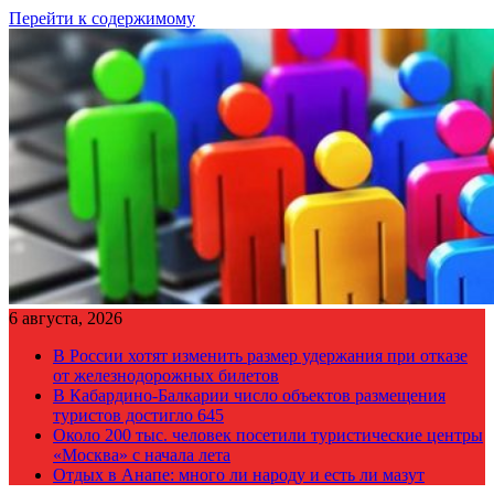
Перейти к содержимому
6 августа, 2026
В России хотят изменить размер удержания при отказе
от железнодорожных билетов
В Кабардино-Балкарии число объектов размещения
туристов достигло 645
Около 200 тыс. человек посетили туристические центры
«Москва» с начала лета
Отдых в Анапе: много ли народу и есть ли мазут