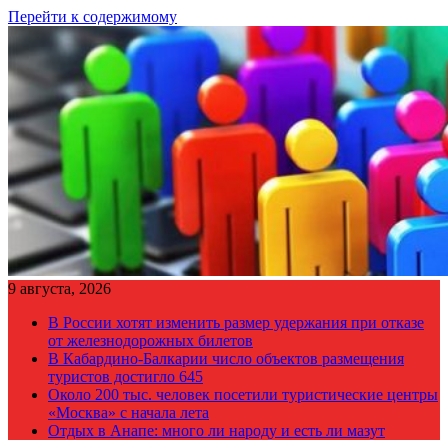
Перейти к содержимому
9 августа, 2026
В России хотят изменить размер удержания при отказе
от железнодорожных билетов
В Кабардино-Балкарии число объектов размещения
туристов достигло 645
Около 200 тыс. человек посетили туристические центры
«Москва» с начала лета
Отдых в Анапе: много ли народу и есть ли мазут