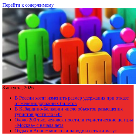
Перейти к содержимому
8 августа, 2026
В России хотят изменить размер удержания при отказе
от железнодорожных билетов
В Кабардино-Балкарии число объектов размещения
туристов достигло 645
Около 200 тыс. человек посетили туристические центры
«Москва» с начала лета
Отдых в Анапе: много ли народу и есть ли мазут