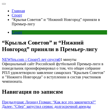
Главная
Спорт
“Крылья Советов” и “Нижний Новгород” приняли в
Премьер-лигу
Спорт
“Крылья Советов” и “Нижний
Новгород” приняли в Премьер-лигу
NEWSru.com :: Спорт
5 лет спустя
0
1 минуты
Официальный сайт Российской футбольной Премьер-лиги в
понедельник проинформировал о том, что общее собрание
РПЛ удовлетворило заявление самарских "Крыльев Советов"
и "Нижнего Новгорода" о вступлении в состав участников
чемпионата.
Навигация по записям
Предыдущая:
Леонид Гозман: “Как все это закончится?”
Далее:
“Сбер” запустил сервис долгосрочной аренды