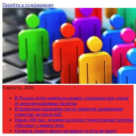
Перейти к содержимому
9 августа, 2026
В России хотят изменить размер удержания при отказе
от железнодорожных билетов
В Кабардино-Балкарии число объектов размещения
туристов достигло 645
Около 200 тыс. человек посетили туристические центры
«Москва» с начала лета
Отдых в Анапе: много ли народу и есть ли мазут