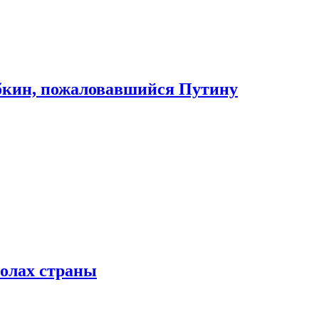
абкин, пожаловавшийся Путину
колах страны