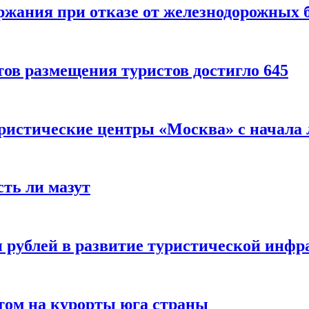
ержания при отказе от железнодорожных 
ов размещения туристов достигло 645
уристические центры «Москва» с начала 
сть ли мазут
 рублей в развитие туристической инфра
етом на курорты юга страны