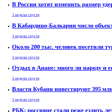
В России хотят изменить размер уд
3 недели спустя
В Кабардино-Балкарии число объект
3 недели спустя
Около 200 тыс. человек посетили т
3 недели спустя
Отдых в Анапе: много ли народу и е
3 недели спустя
Власти Кубани инвестируют 395 млн
3 недели спустя
РБК: россияне стали реже ездить л