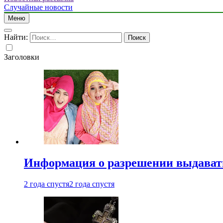
Случайные новости
Меню
Найти:
Заголовки
Информация о разрешении выдавать 
2 года спустя
2 года спустя