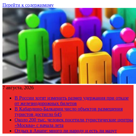
Перейти к содержимому
7 августа, 2026
В России хотят изменить размер удержания при отказе
от железнодорожных билетов
В Кабардино-Балкарии число объектов размещения
туристов достигло 645
Около 200 тыс. человек посетили туристические центры
«Москва» с начала лета
Отдых в Анапе: много ли народу и есть ли мазут