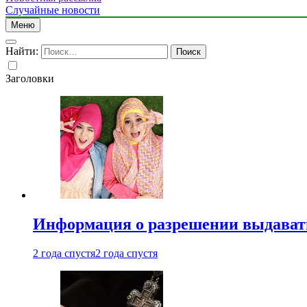
Случайные новости
Меню
Найти:
Заголовки
Информация о разрешении выдавать 
2 года спустя
2 года спустя