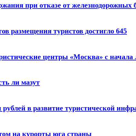
ержания при отказе от железнодорожных 
ов размещения туристов достигло 645
уристические центры «Москва» с начала 
сть ли мазут
 рублей в развитие туристической инфра
етом на курорты юга страны