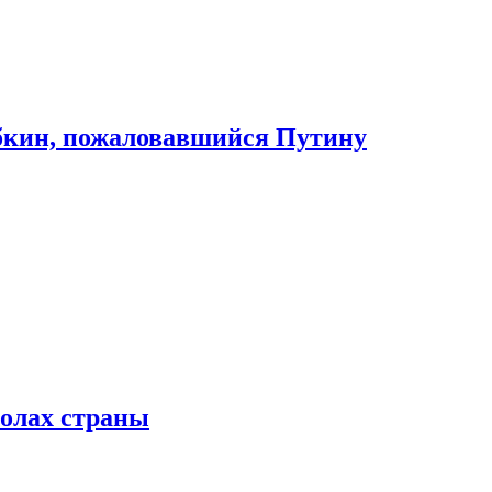
абкин, пожаловавшийся Путину
колах страны