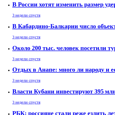
В России хотят изменить размер уд
3 недели спустя
В Кабардино-Балкарии число объект
3 недели спустя
Около 200 тыс. человек посетили т
3 недели спустя
Отдых в Анапе: много ли народу и е
3 недели спустя
Власти Кубани инвестируют 395 млн
3 недели спустя
РБК: россияне стали реже ездить л