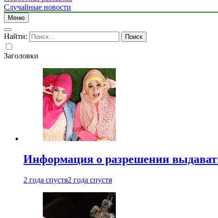
Случайные новости
Меню
Найти:
Заголовки
Информация о разрешении выдавать 
2 года спустя
2 года спустя