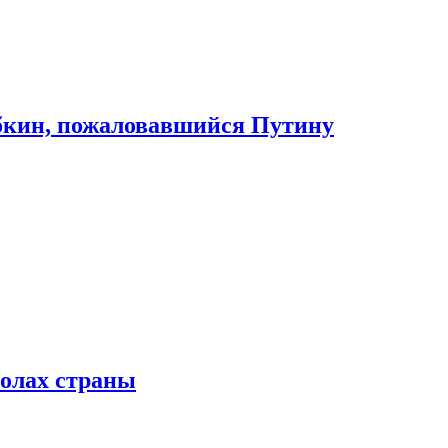
абкин, пожаловавшийся Путину
колах страны