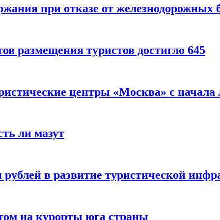
ержания при отказе от железнодорожных 
ов размещения туристов достигло 645
уристические центры «Москва» с начала 
сть ли мазут
 рублей в развитие туристической инфра
етом на курорты юга страны