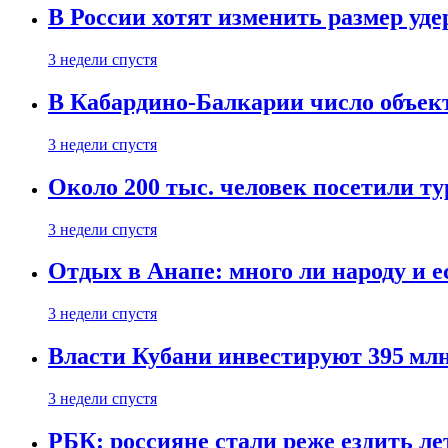
В России хотят изменить размер уд
3 недели спустя
В Кабардино-Балкарии число объект
3 недели спустя
Около 200 тыс. человек посетили т
3 недели спустя
Отдых в Анапе: много ли народу и е
3 недели спустя
Власти Кубани инвестируют 395 млн
3 недели спустя
РБК: россияне стали реже ездить л