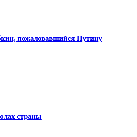
абкин, пожаловавшийся Путину
колах страны