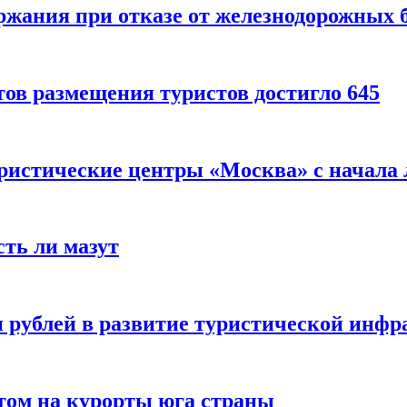
ержания при отказе от железнодорожных 
ов размещения туристов достигло 645
уристические центры «Москва» с начала 
сть ли мазут
 рублей в развитие туристической инфра
етом на курорты юга страны