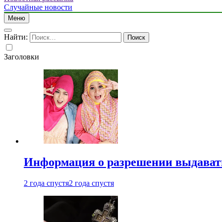
Случайные новости
Меню
Найти:
Заголовки
Информация о разрешении выдавать 
2 года спустя
2 года спустя