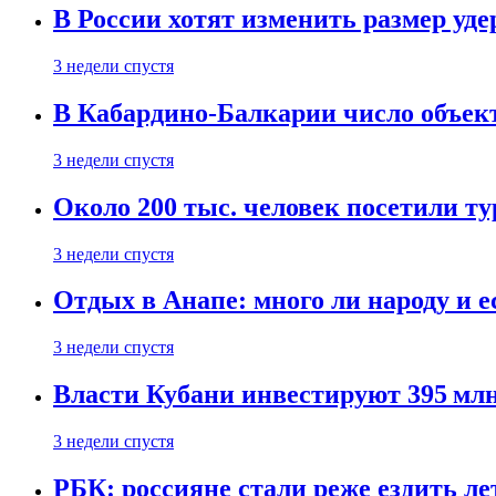
В России хотят изменить размер уд
3 недели спустя
В Кабардино-Балкарии число объект
3 недели спустя
Около 200 тыс. человек посетили т
3 недели спустя
Отдых в Анапе: много ли народу и е
3 недели спустя
Власти Кубани инвестируют 395 млн
3 недели спустя
РБК: россияне стали реже ездить л