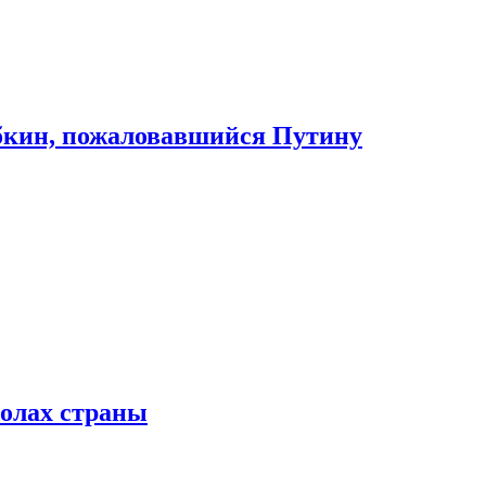
абкин, пожаловавшийся Путину
колах страны