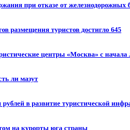
ержания при отказе от железнодорожных 
ов размещения туристов достигло 645
уристические центры «Москва» с начала 
сть ли мазут
 рублей в развитие туристической инфра
етом на курорты юга страны