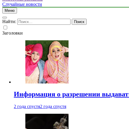
Случайные новости
Меню
Найти:
Заголовки
Информация о разрешении выдавать 
2 года спустя
2 года спустя