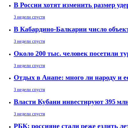
В России хотят изменить размер уд
3 недели спустя
В Кабардино-Балкарии число объект
3 недели спустя
Около 200 тыс. человек посетили т
3 недели спустя
Отдых в Анапе: много ли народу и е
3 недели спустя
Власти Кубани инвестируют 395 млн
3 недели спустя
РБК: россияне стали реже ездить л