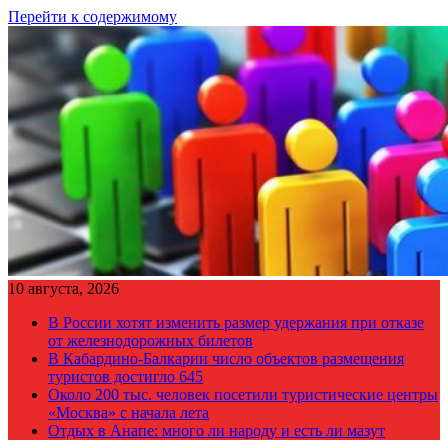
Перейти к содержимому
10 августа, 2026
В России хотят изменить размер удержания при отказе
от железнодорожных билетов
В Кабардино-Балкарии число объектов размещения
туристов достигло 645
Около 200 тыс. человек посетили туристические центры
«Москва» с начала лета
Отдых в Анапе: много ли народу и есть ли мазут