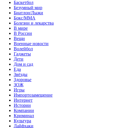
Баскетбол
Безумный мир
Биатлон/Лыжи
Бокс/MMA
Болезни и лекарства
В мире
В России
Вещи
Военные новости
Волейбол
Гаджеты
Дети
Дом и сад
Еда
Звёзды
Здоровье
ЗОЖ
Игры
Импортозамещение
Интернет
Истории
Компании
Криминал
Культура
Лайфхаки