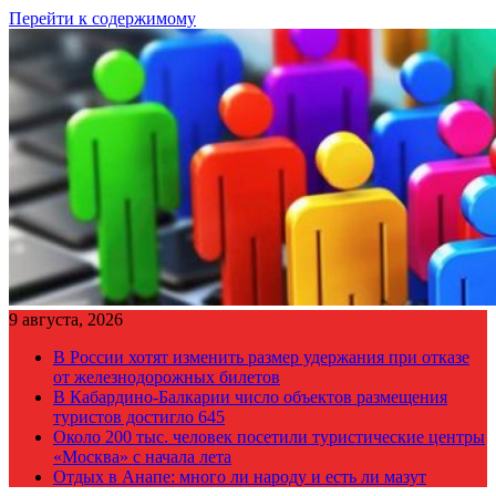
Перейти к содержимому
9 августа, 2026
В России хотят изменить размер удержания при отказе
от железнодорожных билетов
В Кабардино-Балкарии число объектов размещения
туристов достигло 645
Около 200 тыс. человек посетили туристические центры
«Москва» с начала лета
Отдых в Анапе: много ли народу и есть ли мазут