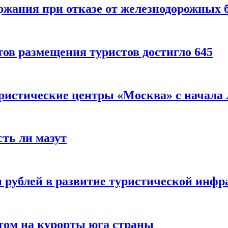
ержания при отказе от железнодорожных 
ов размещения туристов достигло 645
уристические центры «Москва» с начала 
сть ли мазут
 рублей в развитие туристической инфра
етом на курорты юга страны