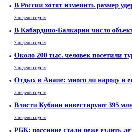
В России хотят изменить размер уд
3 недели спустя
В Кабардино-Балкарии число объект
3 недели спустя
Около 200 тыс. человек посетили т
3 недели спустя
Отдых в Анапе: много ли народу и е
3 недели спустя
Власти Кубани инвестируют 395 млн
3 недели спустя
РБК: россияне стали реже ездить л