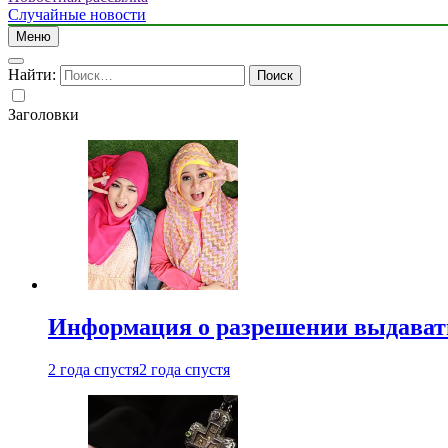
Случайные новости
Меню
Найти:
Заголовки
Информация о разрешении выдавать 
2 года спустя
2 года спустя