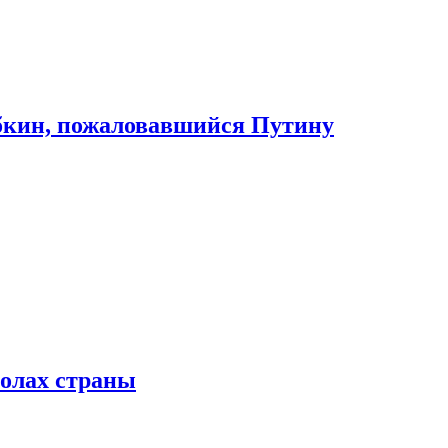
абкин, пожаловавшийся Путину
колах страны