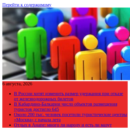
Перейти к содержимому
6 августа, 2026
В России хотят изменить размер удержания при отказе
от железнодорожных билетов
В Кабардино-Балкарии число объектов размещения
туристов достигло 645
Около 200 тыс. человек посетили туристические центры
«Москва» с начала лета
Отдых в Анапе: много ли народу и есть ли мазут