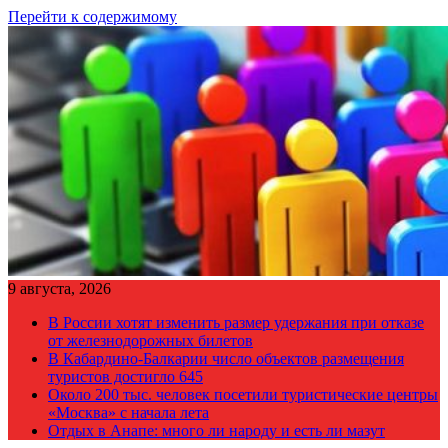
Перейти к содержимому
9 августа, 2026
В России хотят изменить размер удержания при отказе
от железнодорожных билетов
В Кабардино-Балкарии число объектов размещения
туристов достигло 645
Около 200 тыс. человек посетили туристические центры
«Москва» с начала лета
Отдых в Анапе: много ли народу и есть ли мазут