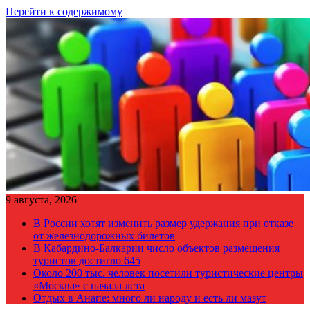
Перейти к содержимому
9 августа, 2026
В России хотят изменить размер удержания при отказе
от железнодорожных билетов
В Кабардино-Балкарии число объектов размещения
туристов достигло 645
Около 200 тыс. человек посетили туристические центры
«Москва» с начала лета
Отдых в Анапе: много ли народу и есть ли мазут