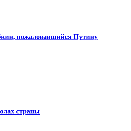
абкин, пожаловавшийся Путину
колах страны