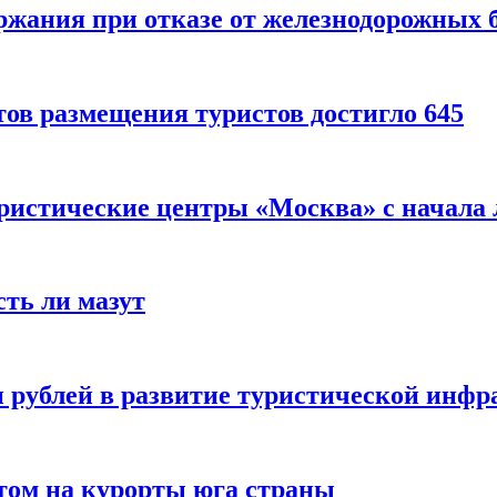
ержания при отказе от железнодорожных 
ов размещения туристов достигло 645
уристические центры «Москва» с начала 
сть ли мазут
 рублей в развитие туристической инфра
етом на курорты юга страны