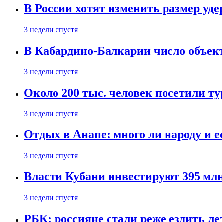
В России хотят изменить размер уд
3 недели спустя
В Кабардино-Балкарии число объект
3 недели спустя
Около 200 тыс. человек посетили т
3 недели спустя
Отдых в Анапе: много ли народу и е
3 недели спустя
Власти Кубани инвестируют 395 млн
3 недели спустя
РБК: россияне стали реже ездить л