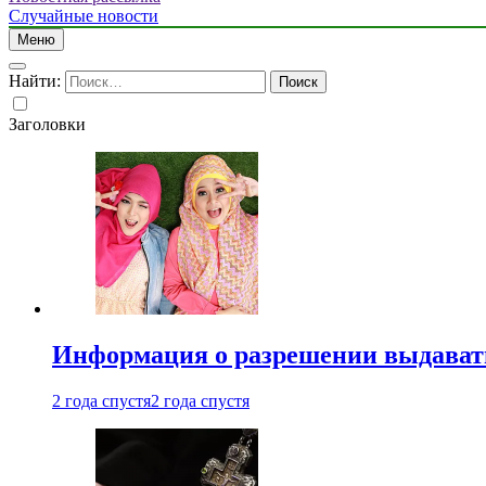
Случайные новости
Меню
Найти:
Заголовки
Информация о разрешении выдавать 
2 года спустя
2 года спустя