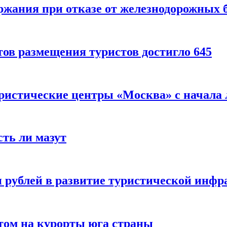
ержания при отказе от железнодорожных 
ов размещения туристов достигло 645
уристические центры «Москва» с начала 
сть ли мазут
 рублей в развитие туристической инфра
етом на курорты юга страны