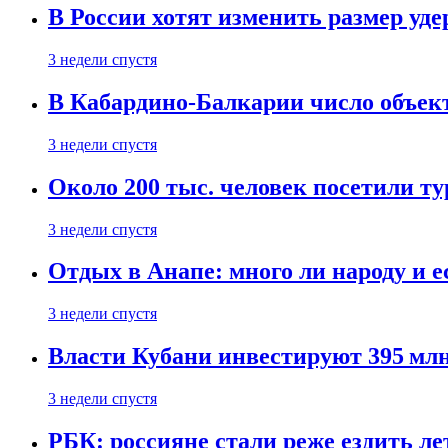
В России хотят изменить размер уд
3 недели спустя
В Кабардино-Балкарии число объект
3 недели спустя
Около 200 тыс. человек посетили т
3 недели спустя
Отдых в Анапе: много ли народу и е
3 недели спустя
Власти Кубани инвестируют 395 млн
3 недели спустя
РБК: россияне стали реже ездить л