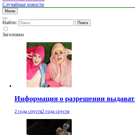
Случайные новости
Меню
Найти:
Заголовки
Информация о разрешении выдавать 
2 года спустя
2 года спустя