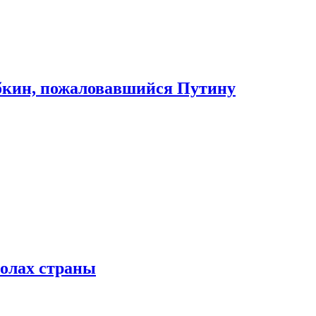
абкин, пожаловавшийся Путину
колах страны