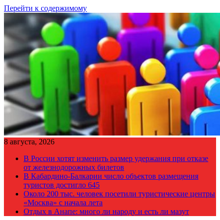
Перейти к содержимому
8 августа, 2026
В России хотят изменить размер удержания при отказе
от железнодорожных билетов
В Кабардино-Балкарии число объектов размещения
туристов достигло 645
Около 200 тыс. человек посетили туристические центры
«Москва» с начала лета
Отдых в Анапе: много ли народу и есть ли мазут